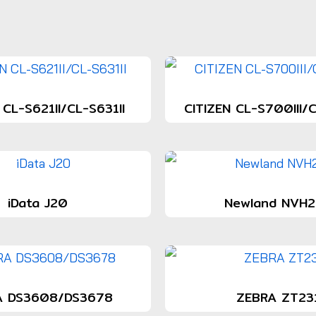
 CL-S621II/CL-S631II
CITIZEN CL-S700III/C
iData J20
Newland NVH
A DS3608/DS3678
ZEBRA ZT23