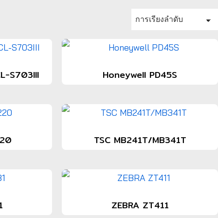
L-S703III
Honeywell PD45S
220
TSC MB241T/MB341T
1
ZEBRA ZT411